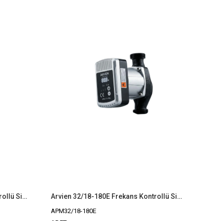
Arvien 25/17-180E Frekans Kontrollü Sirkülasyon Pompası
Arvien 32/18-180E Frekans Kontrollü Sirkülasyon Pompası
APM32/18-180E