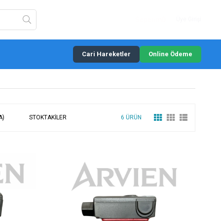
Sepetim
0
Üye Girişi
Cari Hareketler
Online Ödeme
A)
STOKTAKILER
6 ÜRÜN