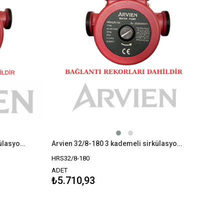
Arvien 25/8-180 3 kademeli sirkülasyon pompası
Arvien 32/8-180 3 kademeli sirkülasyon pompası
HRS32/8-180
ADET
₺5.710,93