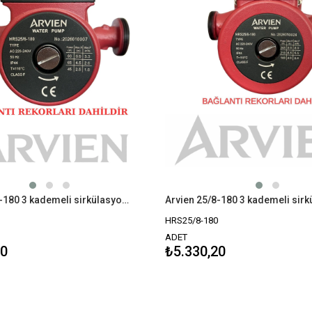
Arvien 25/6-180 3 kademeli sirkülasyon pompası
HRS25/8-180
ADET
60
₺5.330,20