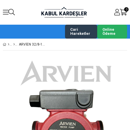
0
Cari
Online
Hareketler
Ödeme
ARVIEN 32/8-180 3 KADEMELI SIRKÜLASYON POMPASI